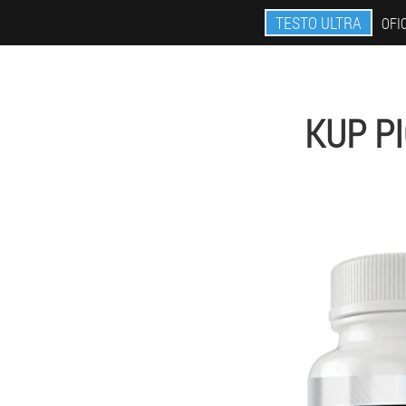
TESTO ULTRA
OFI
KUP P