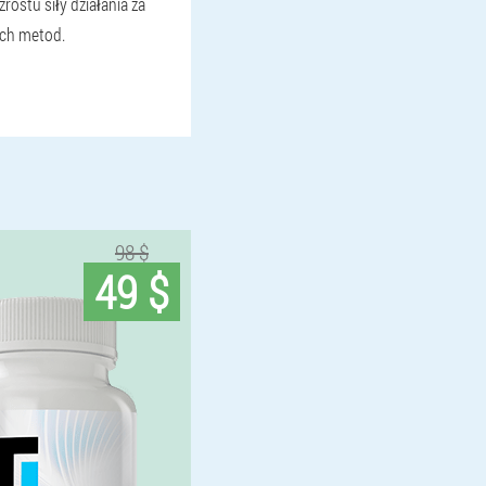
ostu siły działania za
ch metod.
98 $
49 $