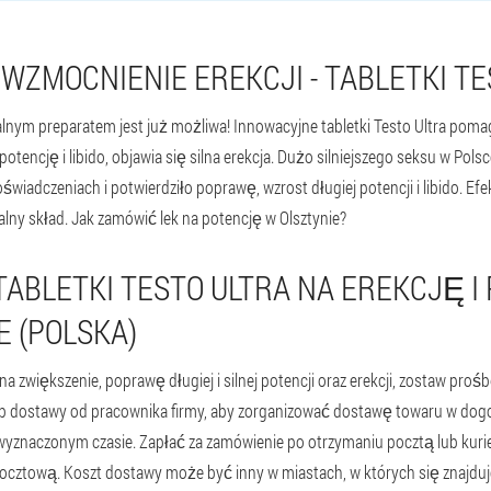
WZMOCNIENIE EREKCJI - TABLETKI TE
lnym preparatem jest już możliwa! Innowacyjne tabletki Testo Ultra poma
otencję i libido, objawia się silna erekcja. Dużo silniejszego seksu w Pol
wiadczeniach i potwierdziło poprawę, wzrost długiej potencji i libido. Efek
ny skład. Jak zamówić lek na potencję w Olsztynie?
ABLETKI TESTO ULTRA NA EREKCJĘ I
E (POLSKA)
 zwiększenie, poprawę długiej i silnej potencji oraz erekcji, zostaw prośb
ób dostawy od pracownika firmy, aby zorganizować dostawę towaru w dogo
wyznaczonym czasie. Zapłać za zamówienie po otrzymaniu pocztą lub kuri
cztową. Koszt dostawy może być inny w miastach, w których się znajduje