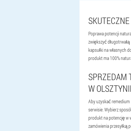
SKUTECZNE 
Poprawa potencji natura
zwiększyć długotrwałą p
kapsułki na własnych doś
produkt ma 100% natural
SPRZEDAM T
W OLSZTYNI
Aby uzyskać remedium na
serwisie. Wybierz spos
produkt na potencję w 
zamówienia przesyłką po