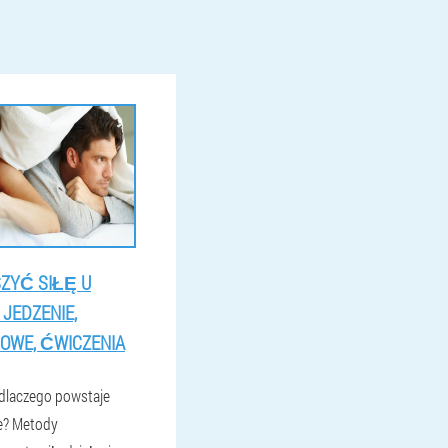
ZYĆ SIŁĘ U
JEDZENIE,
OWE, ĆWICZENIA
 i dlaczego powstaje
e? Metody