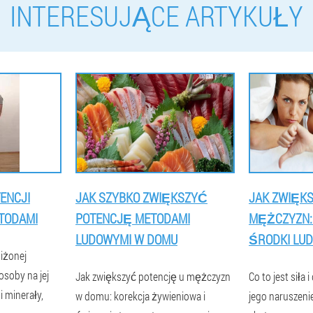
INTERESUJĄCE ARTYKUŁY
ENCJI
JAK SZYBKO ZWIĘKSZYĆ
JAK ZWIĘKS
TODAMI
POTENCJĘ METODAMI
MĘŻCZYZN: 
LUDOWYMI W DOMU
ŚRODKI LUD
iżonej
osoby na jej
Jak zwiększyć potencję u mężczyzn
Co to jest siła
i minerały,
w domu: korekcja żywieniowa i
jego naruszeni