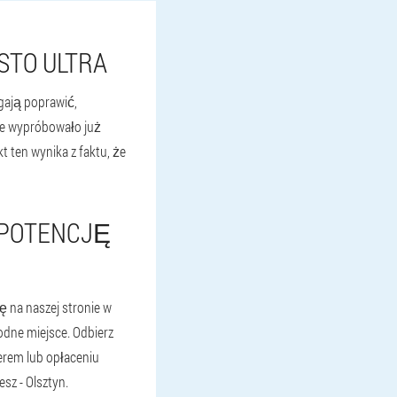
STO ULTRA
gają poprawić,
sce wypróbowało już
t ten wynika z faktu, że
 POTENCJĘ
ę na naszej stronie w
dne miejsce. Odbierz
erem lub opłaceniu
sz - Olsztyn.