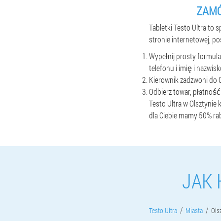
ZAMÓ
Tabletki Testo Ultra to 
stronie internetowej, p
Wypełnij prosty formular
telefonu i imię i nazwis
Kierownik zadzwoni do C
Odbierz towar, płatnoś
Testo Ultra w Olsztynie
dla Ciebie mamy 50% ra
JAK 
Testo Ultra
Miasta
Ols