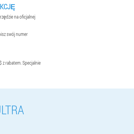
EKCJĘ
zędzie na oficjalnej
wpisz swój numer
$ z rabatem. Specjalnie
ULTRA