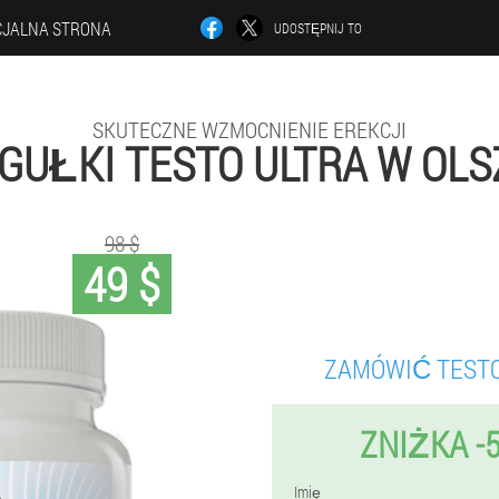
CJALNA STRONA
UDOSTĘPNIJ TO
SKUTECZNE WZMOCNIENIE EREKCJI
IGUŁKI TESTO ULTRA W OLS
98 $
49 $
ZAMÓWIĆ TESTO
ZNIŻKA -
Imię