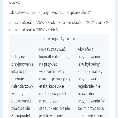
w użyciu.
Jak zażywać tabletki, aby uzyskać pożądany efekt?
<-ta szerokość = "25%" >Krok 1 <-ta szerokość = "25%" >Krok 2
<-ta szerokość = "25%" >Krok 3
Instrukcja użycia leku
Należy zażywać 1
Aby efekt
Pełny cykl
kapsułkę dziennie,
przyjmowania
przyjmowania
na przykład
leku był pełny,
leku to jeden
wieczorem. Aby
kapsułki należy
miesiąc
osiągnąć najlepszy
przyjmować
kalendarzowy,
efekt, kapsułkę
regularnie, nie
w jednym
można zażyć 30
tracąc dni
opakowaniu
minut przed
przyjmowania. W
znajduje się
stosunkiem, ale nie
takim przypadku
30 kapsułek.
jest to warunek
efekt będzie się