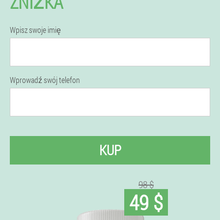
ZNIŻKA
Wpisz swoje imię
Wprowadź swój telefon
KUP
98 $
49 $