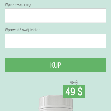
Wpisz swoje imię
Wprowadź swój telefon
KUP
98 $
49 $